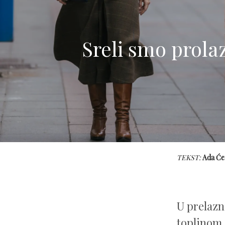
Sreli smo prola
TEKST:
Ada Će
U prelazn
toplinom, 