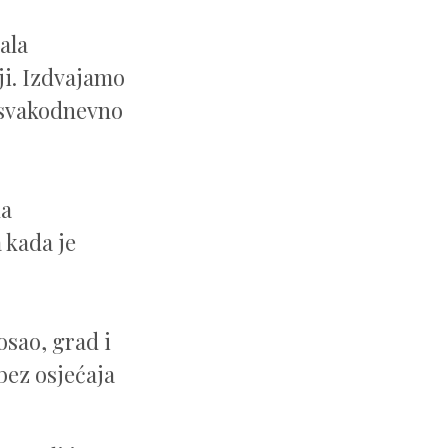
ala
ji. Izdvajamo
a svakodnevno
na
 kada je
osao, grad i
 bez osjećaja