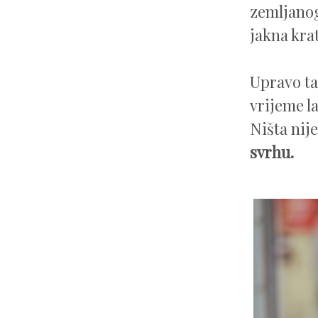
zemljanog
jakna krat
Upravo ta
vrijeme l
Ništa nije
svrhu.