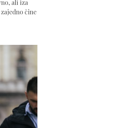
no, ali iza
a zajedno čine