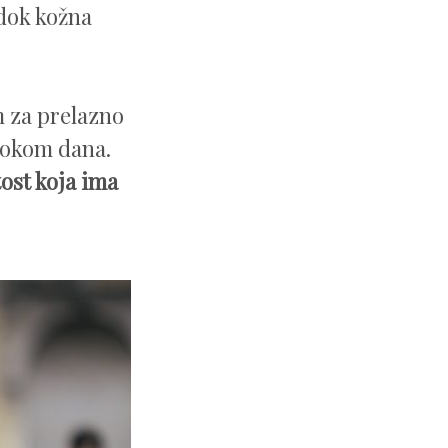
 dok kožna
m za prelazno
tokom dana.
tost koja ima