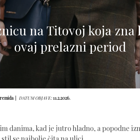
znicu na Titovoj koja zna 
ovaj prelazni period
remida
DATUM OBJAVE:
11.2.2026.
im danima, kad je jutro hladno, a popodne iz
stil se najbolje čita na ulici.