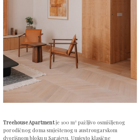
Treehouse Apartment
je 100 m² pažljivo osmišljenog
porodičnog doma smještenog u austrougarskom
dvorišnom bloku u Sarajevu. Umjesto klasične