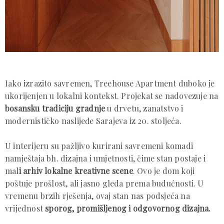
Iako izrazito savremen, Treehouse Apartment duboko je
ukorijenjen u lokalni kontekst. Projekat se nadovezuje na
bosansku tradiciju gradnje
u drvetu, zanatstvo i
modernističko naslijeđe Sarajeva iz 20. stoljeća.
U interijeru su pažljivo kurirani savremeni komadi
namještaja bh. dizajna i umjetnosti, čime stan postaje i
mal
i arhiv lokalne kreativne scene
. Ovo je dom koji
poštuje prošlost, ali jasno gleda prema budućnosti. U
vremenu brzih rješenja, ovaj stan nas podsjeća na
vrijednost
sporog, promišljenog i odgovornog dizajna.