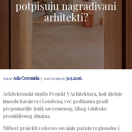
potpisuju nagrađivani
arhitekti?
Ada Ćeremida
31.5.2026.
TEKST:
DATUM OBJAVE:
Arhitektonski studio Projekt V Arhitektura, koji djeluje
između Sarajeva i Londona, već godinama gradi
prepoznatljiv jezik savremenog, tihog i duboko
promišljenog dizajna.
Njihovi projekti redovno osvajaju pažnju regionalne i