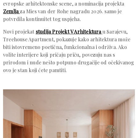
evropske arhitektonske scene, a nominacija projekta
Zemlja
za Mies van der Rohe nagradu 2026. samo je
potvrdila kontinuitet tog uspjeha.
Novi projekat
studija Projekt V Arhitektura
u Sarajevu,
Treehouse Apartment, pokazuje kako arhitektura može
biti istovremeno poetična, funkcionalna i održiva. Ako
volite interijere koji pričaju priču, povezuju nas s
prirodom i nude nešto potpuno drugačije od očekivanog
ovo je stan koji ćete pamtiti.