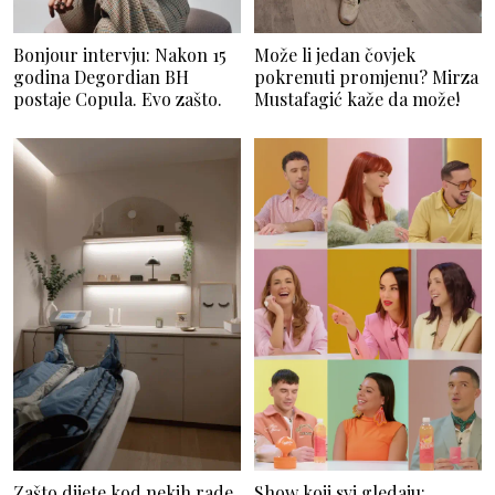
Bonjour intervju: Nakon 15
Može li jedan čovjek
godina Degordian BH
pokrenuti promjenu? Mirza
postaje Copula. Evo zašto.
Mustafagić kaže da može!
Zašto dijete kod nekih rade,
Show koji svi gledaju: