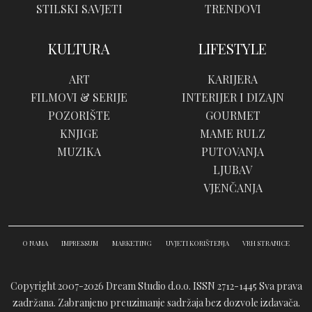
STILSKI SAVJETI
TRENDOVI
KULTURA
LIFESTYLE
ART
KARIJERA
FILMOVI & SERIJE
INTERIJER I DIZAJN
POZORIŠTE
GOURMET
KNJIGE
MAME RULZ
MUZIKA
PUTOVANJA
LJUBAV
VJENČANJA
O NAMA
IMPRESSUM
MARKETING
UVJETI KORIŠTENJA
VRH STRANICE
Copyright 2007-2026 Dream Studio d.o.o. ISSN 2712-1445
Sva prava
zadržana. Zabranjeno preuzimanje sadržaja bez dozvole izdavača.