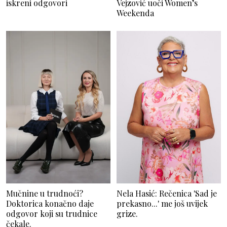
iskreni odgovori
Vejzović uoči Women’s
Weekenda
Mučnine u trudnoći?
Nela Hasić: Rečenica 'Sad je
Doktorica konačno daje
prekasno...' me još uvijek
odgovor koji su trudnice
grize.
čekale.