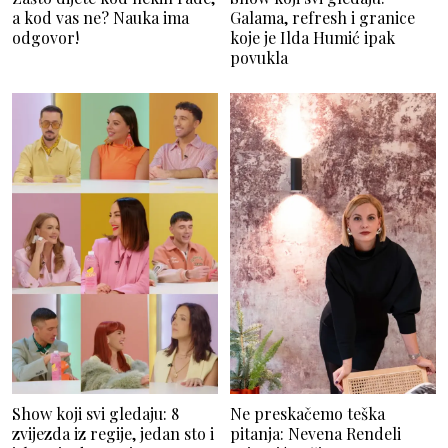
a kod vas ne? Nauka ima
Galama, refresh i granice
odgovor!
koje je Ilda Humić ipak
povukla
Show koji svi gledaju: 8
Ne preskačemo teška
zvijezda iz regije, jedan sto i
pitanja: Nevena Rendeli