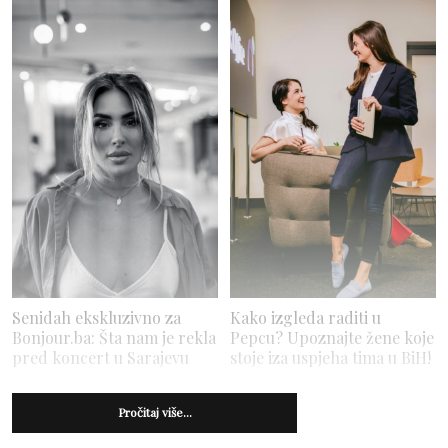
Senidah ekskluzivno za
Kako izgleda raditi u
Bonjour.ba: Šta nam je rekla
Pepcu? Upoznajte žene koje
pred koncert u Sarajevu
stoje iza uspjeha tima u BiH!
Pročitaj više...