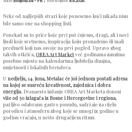
Bonjour.ba - PR
8.6.2026.
TEKST:
DATUM OBJAVE:
Neke od najljepših stvari koje ponesemo kući nikada nisu
bile samo one na shopping listi.
Ponekad su to priče koje prvi put čujemo, dragi, ali i novi
ljudi koje sretnemo, inspiracija koju pronađemo ili mali
predmeti koji nas osvoje na prvi pogled. Upravo zbog
takvih otkrića,
OREA Art Market
već godinama zauzima
posebno mjesto na kalendarima ljubitelja dizajna,
umjetnosti i lokalnih brendova.
U
nedjelju, 14. juna, Metalac će još jednom postati adresa
na kojoj se susreću kreativnost, zajednica i dobra
energija.
Dvanaesto izdanje OREA Art Marketa donosi
više od 50 izlagača iz Bosne i Hercegovine i regiona
,
pažljivo odabranu gastro ponudu, sadržaje za cijelu
porodicu i atmosferu zbog koje se mnogi iz godine u
godinu vraćaju, u nešto drugačijem ritmu.