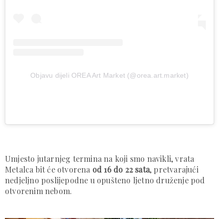
Objavu dijeli OREA Art Market (@orea.art.market)
Umjesto jutarnjeg termina na koji smo navikli, vrata
Metalca bit će otvorena
od 16 do 22 sata
, pretvarajući
nedjeljno poslijepodne u opušteno ljetno druženje pod
otvorenim nebom.