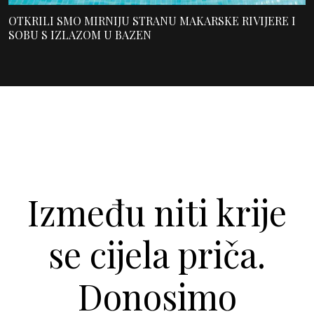
OTKRILI SMO MIRNIJU STRANU MAKARSKE RIVIJERE I
SOBU S IZLAZOM U BAZEN
Između niti krije
se cijela priča.
Donosimo