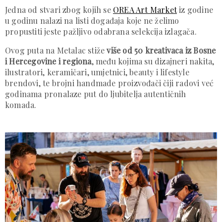
Jedna od stvari zbog kojih se
OREA Art Market
iz godine
u godinu nalazi na listi događaja koje ne želimo
propustiti jeste pažljivo odabrana selekcija izlagača.
Ovog puta na Metalac stiže
više od 50 kreativaca iz Bosne
i Hercegovine i regiona
, među kojima su dizajneri nakita,
ilustratori, keramičari, umjetnici, beauty i lifestyle
brendovi, te brojni handmade proizvođači čiji radovi već
godinama pronalaze put do ljubitelja autentičnih
komada.