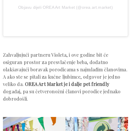
Objavu dijeli OREA Art Market (@orea.art.market)
Zahvaljujući partneru Violeta, i ove godine bit će
osiguran prostor za presvlačenje beba, dodatno
olakšavajući boravak porodicama s najmlađim članovima.
A ako ste se pitali za kućne ljubimce, odgovor je jedno
veliko da.
OREA Art Market je i dalje pet friendly
događaj, pa su četveronožni članovi porodice jednako
dobrodošli.