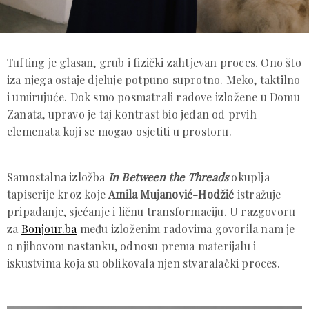
Tufting je glasan, grub i fizički zahtjevan proces. Ono što
iza njega ostaje djeluje potpuno suprotno. Meko, taktilno
i umirujuće. Dok smo posmatrali radove izložene u Domu
Zanata, upravo je taj kontrast bio jedan od prvih
elemenata koji se mogao osjetiti u prostoru.
Samostalna izložba
In Between the Threads
okuplja
tapiserije kroz koje
Amila Mujanović-Hodžić
istražuje
pripadanje, sjećanje i ličnu transformaciju. U razgovoru
za
Bonjour.ba
među izloženim radovima govorila nam je
o njihovom nastanku, odnosu prema materijalu i
iskustvima koja su oblikovala njen stvaralački proces.