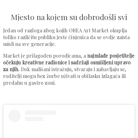
Mjesto na kojem su dobrodošli svi
Jedan od razloga zbog kojih OREA Art Market okuplja
toliko različitu publiku jeste činjenica da se ovdje zaista
misli na sve generacije.
Market je prilagođen porodicama, a
najmlađe posjetitelje
očekuju kreativne radionice i sadržaji osmišljeni upravo
za njih.
Dok mališani istražuju, stvaraju i zabavljaju se,
roditelji mogu bez žurbe uživati u obilasku izlagača ili
predahu u gastro zoni.