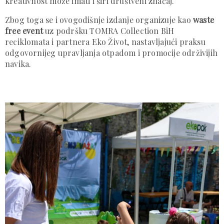
kreativnost može imati i širi društveni značaj.
Zbog toga se i ovogodišnje izdanje organizuje kao
waste
free event
uz podršku TOMRA Collection BiH
reciklomata i partnera Eko Život, nastavljajući praksu
odgovornijeg upravljanja otpadom i promocije održivijih
navika.