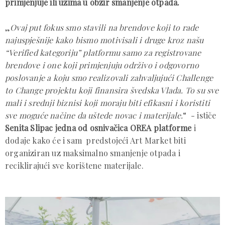
primjenjuje ili uzima u obzir smanjenje otpada.
„
Ovaj put fokus smo stavili na brendove koji to rade
najuspješnije kako bismo motivisali i druge kroz našu
“Verified kategoriju” platformu samo za registrovane
brendove i one koji primjenjuju održivo i odgovorno
poslovanje a koju smo realizovali zahvaljujući Challenge
to Change projektu koji finansira švedska Vlada. To su sve
mali i srednji biznisi koji moraju biti efikasni i koristiti
sve moguće načine da uštede novac i materijale.
“ - ističe
Senita Slipac jedna od osnivačica OREA platforme
i
dodaje kako će i sam predstojeći Art Market biti
organiziran uz maksimalno smanjenje otpada i
reciklirajući sve korištene materijale.