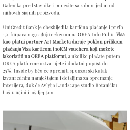
Galenika predstavnike i ponesite sa sobom jedan od
njihovih sjajnih proizvoda.
UniCredit Bank je obezbijedila kartično plaćanje i prvih
150 kupaca nagrađuju cekerom na OREA Info Pultu.
Visa
kao platni partner Art Marketa daruje poklon prilikom
plaćanja Visa karticom i 10KM vauchera koji možete
iskoristiti na OREA platformi
, a ukoliko plaćate putem
OREA platforme ostvarujete i dodatni popust do
25%. Inside by Ećo će opremiti sponzorski kutak
izvanrednim namještajem i detaljima za opremanje
interijera, dok će Avlyija Landscape studio Botaničku
baštu učiniti još ljepšom.