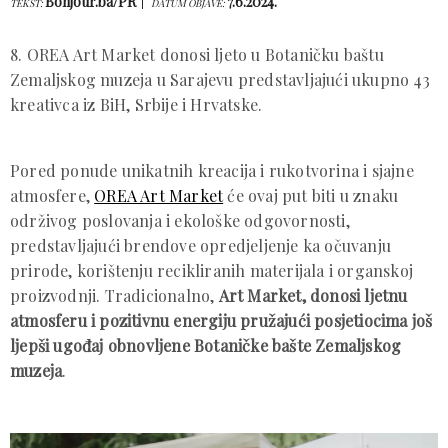
Bonjour.ba/PR
7.6.2024.
TEKST:
DATUM OBJAVE:
8. OREA Art Market donosi ljeto u Botaničku baštu
Zemaljskog muzeja u Sarajevu predstavljajući ukupno 43
kreativca iz BiH, Srbije i Hrvatske.
Pored ponude unikatnih kreacija i rukotvorina i sjajne
atmosfere,
OREA Art Market
će ovaj put biti u znaku
održivog poslovanja i ekološke odgovornosti,
predstavljajući brendove opredjeljenje ka očuvanju
prirode, korištenju recikliranih materijala i organskoj
proizvodnji. Tradicionalno,
Art Market, donosi ljetnu
atmosferu i pozitivnu energiju pružajući posjetiocima još
ljepši ugođaj obnovljene Botaničke bašte Zemaljskog
muzeja
.