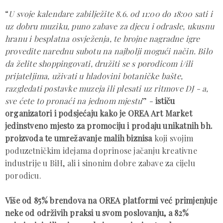
“
U svoje kalendare zabilježite 8.6. od 11:00 do 18:00 sati i
uz dobru muziku, puno zabave za djecu i odrasle, ukusnu
hranu i besplatna osvježenja, te brojne nagradne igre
provedite narednu subotu na najbolji mogući način. Bilo
da želite shoppingovati, družiti se s porodicom i/ili
prijateljima, uživati u hladovini botaničke bašte,
razgledati postavke muzeja ili plesati uz ritmove DJ - a,
sve ćete to pronaći na jednom mjestu
” -
ističu
organizatori i podsjećaju kako je OREA Art Market
jedinstveno mjesto za promociju i prodaju unikatnih bh.
proizvoda te umrežavanje malih biznisa
koji svojim
poduzetničkim idejama doprinose jačanju kreativne
industrije u BiH, ali i sinonim dobre zabave za cijelu
porodicu.
Više od 85% brendova na OREA platformi već primjenjuje
neke od održivih praksi u svom poslovanju, a 82%