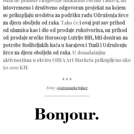
odlične ponude i kupovine unikatnih ručnih radova, ali
istovremeno i društveno odgovoran projekat na kojem
se prikupljaju sredstva za podršku radu Udruženja Srce
za djecu oboljelu od raka
. Tako će
i ovaj put sav prihod
od ulaznica kao i dio od prodaje rukotvorina, uz prihod
od prodaje srećke Horoscop Lutrije BiH, biti doniran za
potrebe Roditeljskih kuća u Sarajevu i Tuzli i Udruženju
Srce za djecu oboljelu od raka
. U dosadašnjim
aktivnostima u okviru OREA Art Marketa prikupljeno oko
50.000 KM.
* * *
Foto:
@oreamarketplace