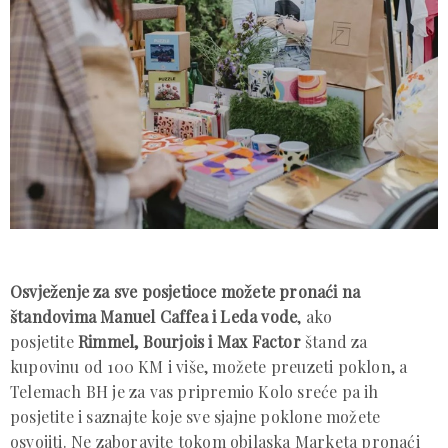
Osvježenje za sve posjetioce možete pronaći na
štandovima Manuel Caffea i Leda vode
, ako
posjetite
Rimmel, Bourjois i Max Factor
štand za
kupovinu od 100 KM i više, možete preuzeti poklon, a
Telemach BH je za vas pripremio Kolo sreće pa ih
posjetite i saznajte koje sve sjajne poklone možete
osvojiti. Ne zaboravite tokom obilaska Marketa pronaći