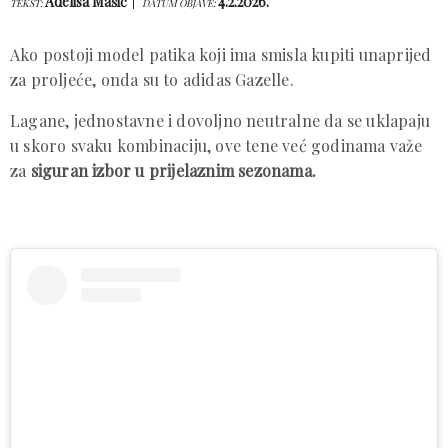
Adelisa Mašić
4.2.2026.
TEKST:
DATUM OBJAVE:
Ako postoji model patika koji ima smisla kupiti unaprijed
za proljeće, onda su to adidas Gazelle.
Lagane, jednostavne i dovoljno neutralne da se uklapaju
u skoro svaku kombinaciju, ove tene već godinama važe
za
siguran izbor u prijelaznim sezonama.