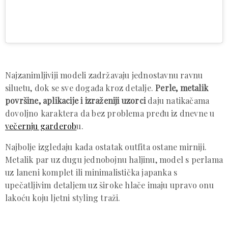
Najzanimljiviji modeli zadržavaju jednostavnu ravnu
siluetu, dok se sve događa kroz detalje.
Perle, metalik
površine, aplikacije i izraženiji uzorci
daju natikačama
dovoljno karaktera da bez problema pređu iz dnevne u
večernju garderob
u.
Najbolje izgledaju kada ostatak outfita ostane mirniji.
Metalik par uz dugu jednobojnu haljinu, model s perlama
uz laneni komplet ili minimalistička japanka s
upečatljivim detaljem uz široke hlače imaju upravo onu
lakoću koju ljetni styling traži.