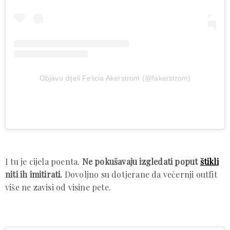
Objavu dijeli Felicia Akerstrom (@fakerstrom)
I tu je cijela poenta.
Ne pokušavaju izgledati poput
štikli
niti ih imitirati.
Dovoljno su dotjerane da večernji outfit
više ne zavisi od visine pete.