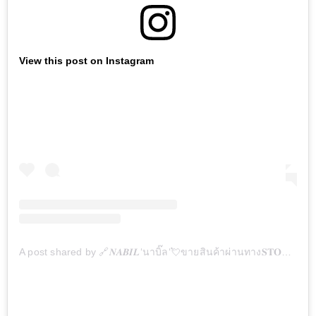
View this post on Instagram
A post shared by 🔗𝑵𝑨𝑩𝑰𝑳‘นาบิ๊ล‘💘ขายสินค้าผ่านทาง𝐒𝐓𝐎𝐑𝐘⛓️ (@nabil.brand)