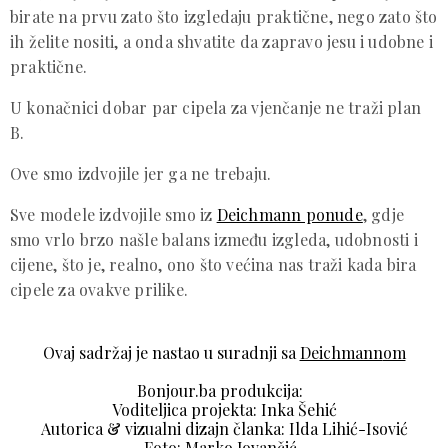
birate na prvu zato što izgledaju praktične, nego zato što
ih želite nositi, a onda shvatite da zapravo jesu i udobne i
praktične.
U konačnici dobar par cipela za vjenčanje ne traži plan
B.
Ove smo izdvojile jer ga ne trebaju.
Sve modele izdvojile smo iz
Deichmann ponude
, gdje
smo vrlo brzo našle balans između izgleda, udobnosti i
cijene, što je, realno, ono što većina nas traži kada bira
cipele za ovakve prilike.
Ovaj sadržaj je nastao u suradnji sa
Deichmann
om
Bonjour.ba produkcija:
Voditeljica projekta: Inka Šehić
Autorica & vizualni dizajn članka: Ilda Lihić-Isović
Foto: Marko Jovančić