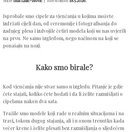
Ilda Lihić-Isović
18.5.2026.
TEKST:
DATUM OBJAVE:
Isprobale smo cipele za vjenčanja u kojima možete
izdržati cijeli dan, od ceremonije i fotografisanja do
zadnjeg plesa i izdvojile četiri modela koji su nas uvjerili
na prvu. Ne samo izgledom, nego načinom na koji se
ponašaju na nozi.
Kako smo birale?
Kod vjenčanja nije stvar samo u izgledu. Pitanje je gdje
ćete stajati, koliko ćete hodati i da li želite razmišljati o
cipelama nakon dva sata.
Tražile smo modele koji rade u realnim situacijama i na
travi, tokom dugog stajanja, ali i u onom trenutku kada
večer krene i želite plesati bez razmišljanja o sljedećem