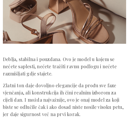
Deblja, stabilna i pouzdana. Ovo je model u kojem se
nećete saplesti, nećete tražiti ravnu podlogu i nećete
razmišljati gdje stajete.
Zlatni ton daje dovoljno elegancije da prođu sve faze
vjenčanja, ali konstrukcija ih čini realnim izborom za
cijeli dan. I možda najvažnije, ovo je onaj model za koji
biste se odlučile čak i ako dosad niste nosile visoku petu,
jer daje sigurnost već na prvi korak.