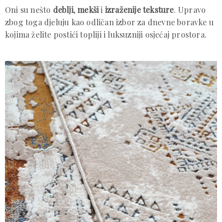
Oni su nešto
deblji
,
mekši
i
izraženije teksture
. Upravo
zbog toga djeluju kao odličan izbor za dnevne boravke u
kojima želite postići topliji i luksuzniji osjećaj prostora.