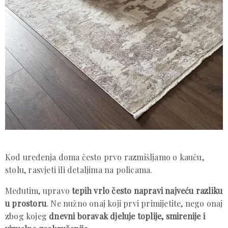
Kod uređenja doma često prvo razmišljamo o kauču,
stolu, rasvjeti ili detaljima na policama.
Međutim, upravo
tepih vrlo često napravi najveću razliku
u prostoru
. Ne nužno onaj koji prvi primijetite, nego onaj
zbog kojeg
dnevni boravak djeluje toplije, smirenije i