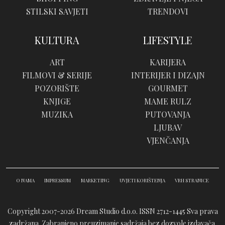
STILSKI SAVJETI
TRENDOVI
KULTURA
LIFESTYLE
ART
KARIJERA
FILMOVI & SERIJE
INTERIJER I DIZAJN
POZORIŠTE
GOURMET
KNJIGE
MAME RULZ
MUZIKA
PUTOVANJA
LJUBAV
VJENČANJA
O NAMA
IMPRESSUM
MARKETING
UVJETI KORIŠTENJA
VRH STRANICE
Copyright 2007-2026 Dream Studio d.o.o. ISSN 2712-1445
Sva prava
zadržana. Zabranjeno preuzimanje sadržaja bez dozvole izdavača.