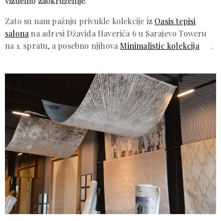
vizuelno zaokruženije
.
Zato su nam pažnju privukle kolekcije iz
Oasis tepisi
salona
na adresi Džavida Haverića 6 u Sarajevo Toweru
na 1. spratu, a posebno njihova
Minimalistic kolekcija
.