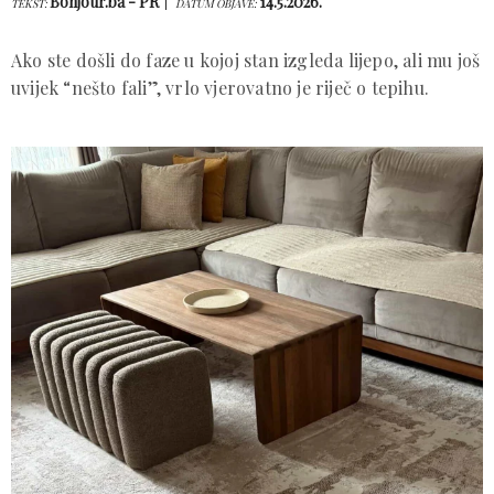
Bonjour.ba - PR
14.5.2026.
TEKST:
DATUM OBJAVE:
Ako ste došli do faze u kojoj stan izgleda lijepo, ali mu još
uvijek “nešto fali”, vrlo vjerovatno je riječ o tepihu.