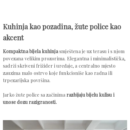
Kuhinja kao pozadina, žute police kao
akcent
Kompaktna bijela kuhinja
smještena je uz terasu i s njom
povezana velikim prozorima. Elegantna i minimalistička,
sadrži skriveni frižider i uređaje, a centralno mjesto
zauzima malo ostrvo koje funkcioniše kao radna ili
trpezarijska površina.
Jarko žute police sa začinima
razbijaju bijelu kulisu i
unose dozu razigranosti.