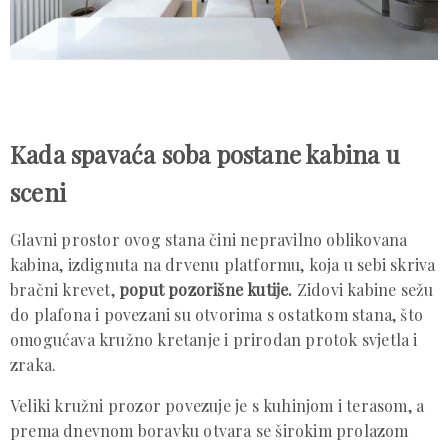
Kada spavaća soba postane kabina u
sceni
Glavni prostor ovog stana čini nepravilno oblikovana
kabina, izdignuta na drvenu platformu, koja u sebi skriva
bračni krevet,
poput pozorišne kutije.
Zidovi kabine sežu
do plafona i povezani su otvorima s ostatkom stana, što
omogućava kružno kretanje i prirodan protok svjetla i
zraka.
Veliki kružni prozor povezuje je s kuhinjom i terasom, a
prema dnevnom boravku otvara se širokim prolazom