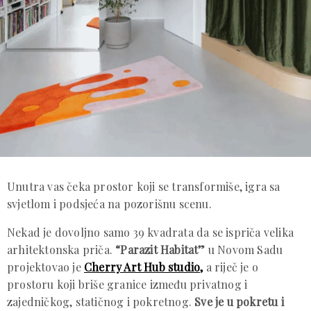
Unutra vas čeka prostor koji se transformiše, igra sa
svjetlom i podsjeća na pozorišnu scenu.
Nekad je dovoljno samo 39 kvadrata da se ispriča velika
arhitektonska priča.
“Parazit Habitat”
u Novom Sadu
projektovao je
Cherry Art Hub studio,
a riječ je o
prostoru koji briše granice između privatnog i
zajedničkog, statičnog i pokretnog.
Sve je u pokretu i