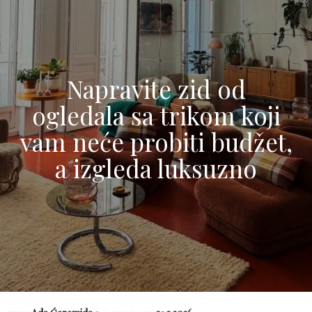
Napravite zid od
ogledala sa trikom koji
vam neće probiti budžet,
a izgleda luksuzno