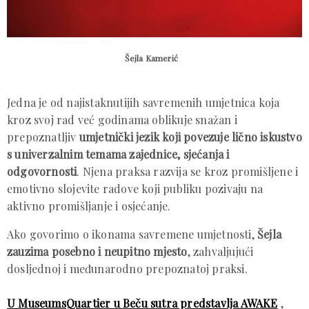
Šejla Kamerić
Jedna je od najistaknutijih savremenih umjetnica koja
kroz svoj rad već godinama oblikuje snažan i
prepoznatljiv
umjetnički jezik koji povezuje lično iskustvo
s univerzalnim temama zajednice, sjećanja i
odgovornosti
. Njena praksa razvija se kroz promišljene i
emotivno slojevite radove koji publiku pozivaju na
aktivno promišljanje i osjećanje.
Ako govorimo o ikonama savremene umjetnosti,
Šejla
zauzima posebno i neupitno mjesto
, zahvaljujući
dosljednoj i međunarodno prepoznatoj praksi.
U MuseumsQuartier u Beču sutra predstavlja AWAKE
,