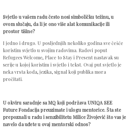
Svjetlo u vašem radu često nosi simboličku težinu, u
ovom slučaju, da li je ono više alat komunikacije ili
prostor tišine?
I jedno i drugo. U posljednjih nekoliko godina sve češće
koristim svjetlo u svojim radovima. Radovi poput
Refugees Welcome, Place to Stay i Present nastavak su
serije u kojoj koristim i svjetlo i tekst. Ovaj put svjetlo je
neka vrsta koda, jezika, signal koji publika mora
pročitati.
U okviru saradnje sa MQ koji podržava UNIQA SEE
Future Fondacija preuzimate i ulogu mentorice. Šta ste
prepoznali u radu i senzibilitetu Milice Živojević što vas je
navelo da uđete u ovaj mentorski odnos?