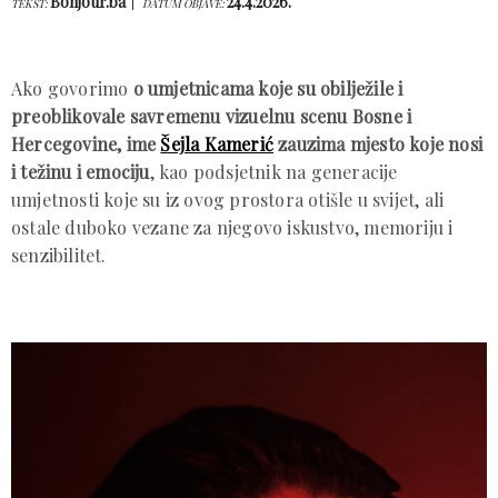
Bonjour.ba
24.4.2026.
TEKST:
DATUM OBJAVE:
Ako govorimo
o umjetnicama koje su obilježile i
preoblikovale savremenu vizuelnu scenu Bosne i
Hercegovine, ime
Šejla Kamerić
zauzima mjesto koje nosi
i težinu i emociju
, kao podsjetnik na generacije
umjetnosti koje su iz ovog prostora otišle u svijet, ali
ostale duboko vezane za njegovo iskustvo, memoriju i
senzibilitet.