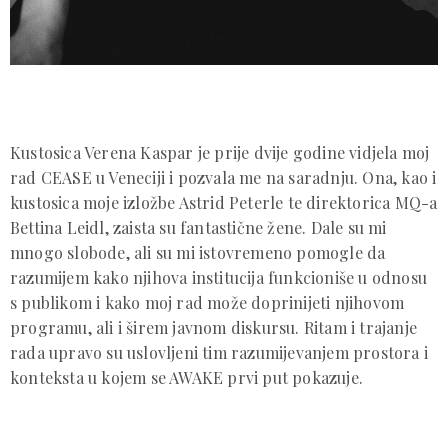
Kustosica Verena Kaspar je prije dvije godine vidjela moj
rad CEASE u Veneciji i pozvala me na saradnju. Ona, kao i
kustosica moje izložbe Astrid Peterle te direktorica MQ-a
Bettina Leidl, zaista su fantastične žene. Dale su mi
mnogo slobode, ali su mi istovremeno pomogle da
razumijem kako njihova institucija funkcioniše u odnosu
s publikom i kako moj rad može doprinijeti njihovom
programu, ali i širem javnom diskursu. Ritam i trajanje
rada upravo su uslovljeni tim razumijevanjem prostora i
konteksta u kojem se AWAKE prvi put pokazuje.