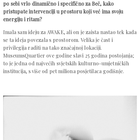
po sebi vrlo dinamično i specifično za Beč, kako
pristupate intervenciji u prostoru koji već ima svoju
energiju i ritam?
Imala sam ideju za AWAKE, ali on je zaista nastao tek kada
se ta ideja povezala s prostorom. Velika je čast i
privilegija raditi na tako značajnoj lokaciji.
MuseumsQuartier ove godine slavi 25 godina postojanja;
to je jedna od najvećih svjetskih kulturno-umjetničkih
institucija, s više od pet miliona posjetilaca godišnje.