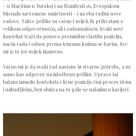
– u Mardinu u Turskoj i na Manifesti 16, Evropskom
bijenalu savremene umjetnosti – i za oba radim nove
radove. Takve prilike su važne i uvijek ih prihvatam s
velikom odgovornošću, ali i radoznalošću. Svaki novi
kontekst traži da ponovo promislim vlastitu poziciju,
način rada i odnos prema temama kojima se bavim. Sve
mi je to još uvijek izazovno.
Važno mi je da svaki rad nastane iz stvarne potrebe, a ne
samo kao odgovor na izložbenu priliku. Upravo taj
balans između konteksta i lične pozicije čini proces živim
i uzbudljivim, bez obzira na to gdje se nalazim u karijeri.