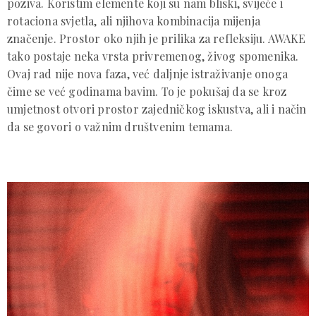
poziva. Koristim elemente koji su nam bliski, svijeće i
rotaciona svjetla, ali njihova kombinacija mijenja
značenje. Prostor oko njih je prilika za refleksiju. AWAKE
tako postaje neka vrsta privremenog, živog spomenika.
Ovaj rad nije nova faza, već daljnje istraživanje onoga
čime se već godinama bavim. To je pokušaj da se kroz
umjetnost otvori prostor zajedničkog iskustva, ali i način
da se govori o važnim društvenim temama.