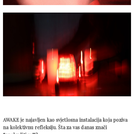
AWAKE je najavljen kao svjetlosna instalacija koja poziva
na kolektivnu refleksiju. Šta za vas danas znači