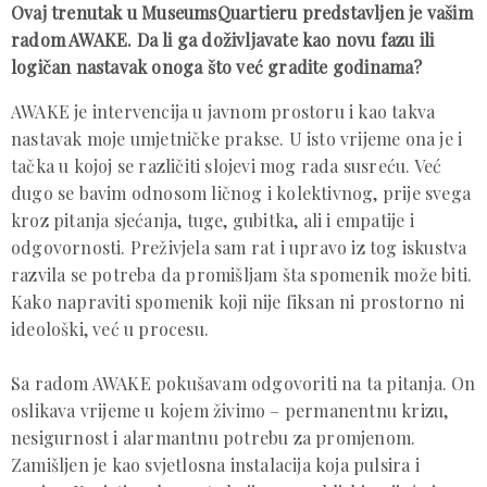
Ovaj trenutak u MuseumsQuartieru predstavljen je vašim
radom AWAKE. Da li ga doživljavate kao novu fazu ili
logičan nastavak onoga što već gradite godinama?
AWAKE je intervencija u javnom prostoru i kao takva
nastavak moje umjetničke prakse. U isto vrijeme ona je i
tačka u kojoj se različiti slojevi mog rada susreću. Već
dugo se bavim odnosom ličnog i kolektivnog, prije svega
kroz pitanja sjećanja, tuge, gubitka, ali i empatije i
odgovornosti. Preživjela sam rat i upravo iz tog iskustva
razvila se potreba da promišljam šta spomenik može biti.
Kako napraviti spomenik koji nije fiksan ni prostorno ni
ideološki, već u procesu.
Sa radom AWAKE pokušavam odgovoriti na ta pitanja. On
oslikava vrijeme u kojem živimo – permanentnu krizu,
nesigurnost i alarmantnu potrebu za promjenom.
Zamišljen je kao svjetlosna instalacija koja pulsira i