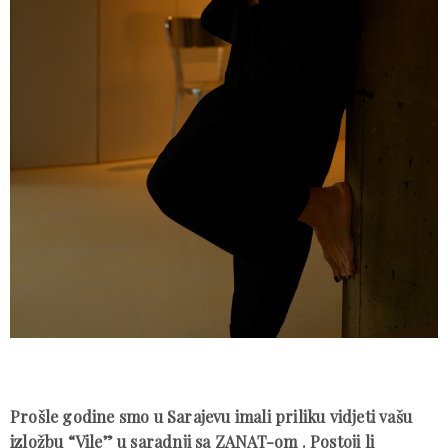
Prošle godine smo u Sarajevu imali priliku vidjeti vašu
izložbu “Vile” u saradnji sa ZANAT-om . Postoji li