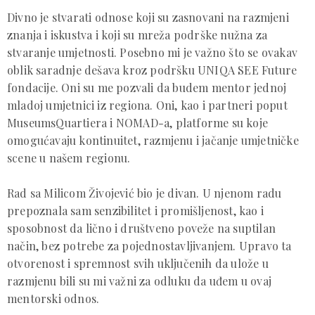
Divno je stvarati odnose koji su zasnovani na razmjeni
znanja i iskustva i koji su mreža podrške nužna za
stvaranje umjetnosti. Posebno mi je važno što se ovakav
oblik saradnje dešava kroz podršku UNIQA SEE Future
fondacije. Oni su me pozvali da budem mentor jednoj
mladoj umjetnici iz regiona. Oni, kao i partneri poput
MuseumsQuartiera i NOMAD-a, platforme su koje
omogućavaju kontinuitet, razmjenu i jačanje umjetničke
scene u našem regionu.
Rad sa Milicom Živojević bio je divan. U njenom radu
prepoznala sam senzibilitet i promišljenost, kao i
sposobnost da lično i društveno poveže na suptilan
način, bez potrebe za pojednostavljivanjem. Upravo ta
otvorenost i spremnost svih uključenih da ulože u
razmjenu bili su mi važni za odluku da uđem u ovaj
mentorski odnos.