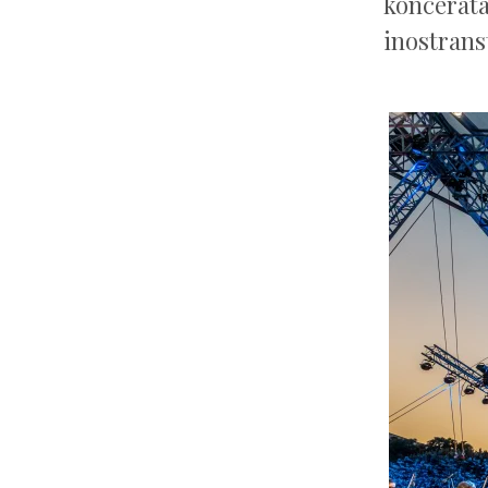
koncerata
inostrans