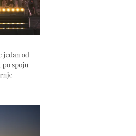
e jedan od
t po spoju
ernje