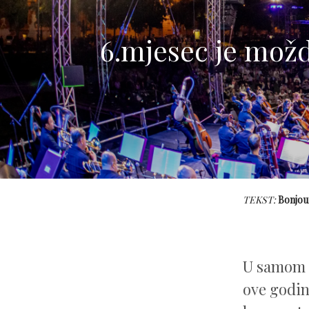
6.mjesec je možda
TEKST:
Bonjou
U samom c
ove godin