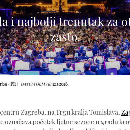
 i najbolji trenutak za o
zašto.
r.ba - PR
DATUM OBJAVE:
12.5.2026.
entru Zagreba, na Trgu kralja Tomislava,
Za
e označava početak ljetne sezone u gradu kr