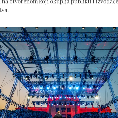
 na otvorenom koji okuplja publiku i izvođače
tva.