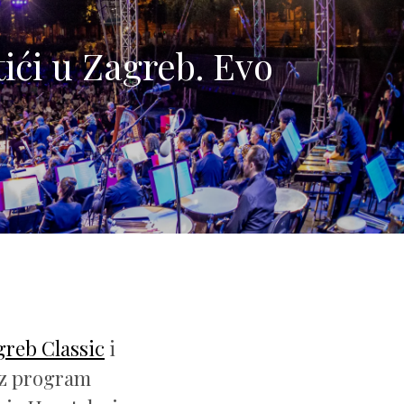
tići u Zagreb. Evo
greb Classic
i
oz program