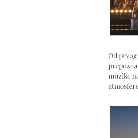
Od prvog 
prepoznat
muzike na
atmosfere