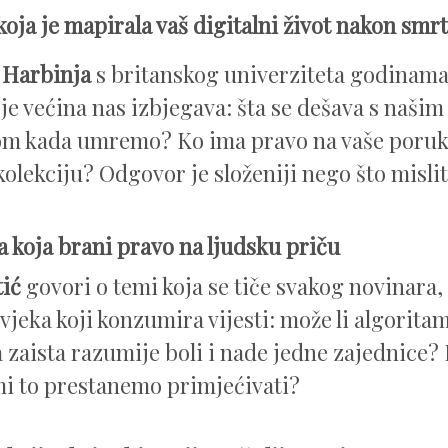
koja je mapirala vaš digitalni život nakon smrt
 Harbinja
s britanskog univerziteta godinama
oje većina nas izbjegava: šta se dešava s našim
om kada umremo? Ko ima pravo na vaše poruke,
olekciju? Odgovor je složeniji nego što mislit
 koja brani pravo na ljudsku priču
tić
govori o temi koja se tiče svakog novinara, p
vjeka koji konzumira vijesti: može li algoritam
 zaista razumije boli i nade jedne zajednice? 
i to prestanemo primjećivati?