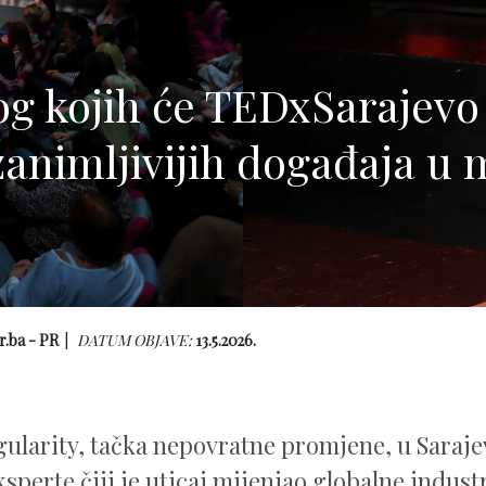
og kojih će TEDxSarajevo 
zanimljivijih događaja u 
r.ba - PR
DATUM OBJAVE:
13.5.2026.
ularity, tačka nepovratne promjene, u Saraje
sperte čiji je uticaj mijenjao globalne industr