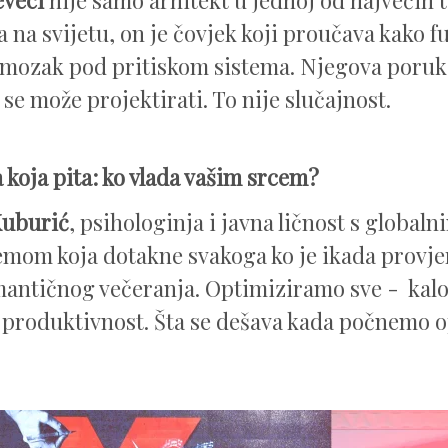
 na svijetu, on je čovjek koji proučava kako f
 mozak pod pritiskom sistema. Njegova poruka
 se može projektirati. To nije slučajnost.
 koja pita: ko vlada vašim srcem?
Kuburić
, psihologinja i javna ličnost s globa
temom koja dotakne svakoga ko je ikada provje
antičnog večeranja. Optimiziramo sve - kalo
 produktivnost. Šta se dešava kada počnemo o