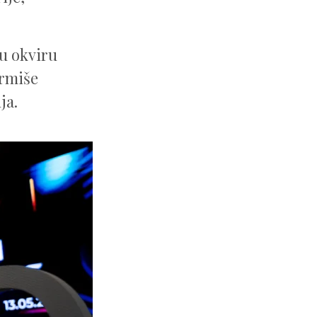
u okviru
ormiše
ja.