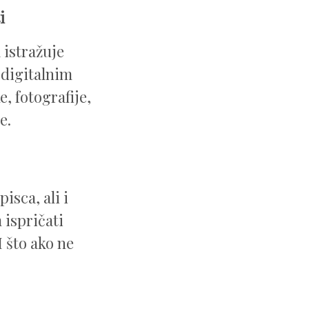
i
 istražuje
 digitalnim
 fotografije,
e.
isca, ali i
 ispričati
I što ako ne