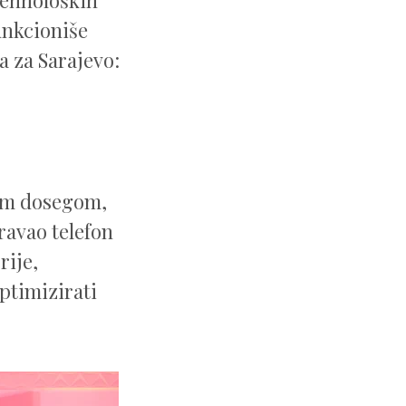
unkcioniše
 za Sarajevo:
lnim dosegom,
ravao telefon
rije,
ptimizirati