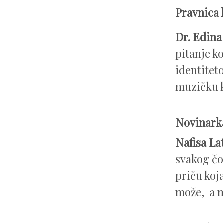
Pravnica 
Dr. Edina
pitanje k
identitet
muzičku k
Novinarka
Nafisa La
svakog čo
priču koja
može, a m