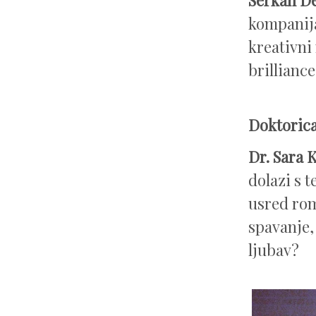
kompanija
kreativni
brilliance
Doktorica
Dr. Sara 
dolazi s 
usred rom
spavanje,
ljubav?