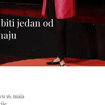
biti jedan od
maju
vu 16. maja
ije,