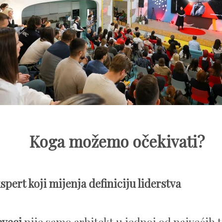
Koga možemo očekivati?
spert koji mijenja definiciju liderstva
eveci
nije samo arhitekt u jednoj od najvećih 