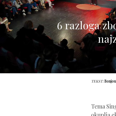
6 razloga zb
naj
TEKST:
Bonjou
Tema Sing
okuplja ek