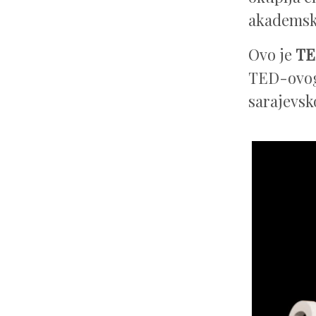
akademske
Ovo je
TE
TED-ovog
sarajevsk